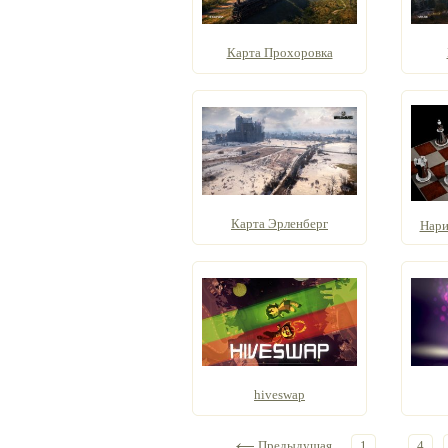
Карта Прохоровка
Карта Эрленберг
Нари
hiveswap
Предыдущая
1
...
4