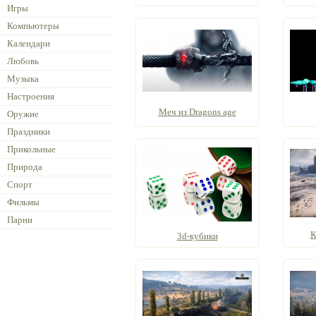
Игры
Компьютеры
Календари
Любовь
Музыка
Настроения
Меч из Dragons age
Оружие
Праздники
Прикольные
Природа
Спорт
Фильмы
Парни
К
3d-кубики