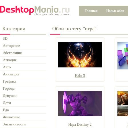
Главная
Новые обои
Категории
Обои по тегу "игра"
3D
Авторские
Абстракция
Авиация
Авто
Анимация
Halo 5
Графика
Города
Девушки
Дети
Еда
Животные
Знаменитости
Игра Destiny 2