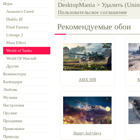
Игры
DesktopMania > Удалить (Unins
Assassin's Creed
Пользовательское соглашение
Diablo III
Рекомендуемые обои
Final Fantasy
Lineage 2
Mass Effect
World of Tanks
World Of Warcraft
Другие
Компьютеры
AMX 30B
К
Календари
Любовь
Музыка
Настроения
Оружие
Праздники
Прикольные
Happy holydays
Природа