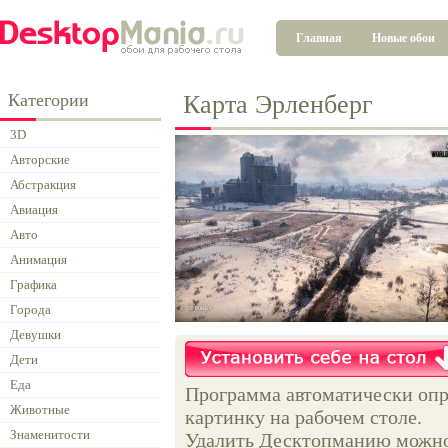
Главная
Новые обои
Категории
Карта Эрленберг
3D
Авторские
Абстракция
Авиация
Авто
Анимация
Графика
Города
Девушки
Дети
Еда
Программа автоматически опр
Животные
картинку на рабочем столе.
Знаменитости
Удалить Десктопманию можно 