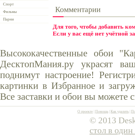
Спорт
Комментарии
Фильмы
Парни
Для того, чтобы добавить к
Если у вас ещё нет учётной з
Высококачественные обои "Ка
ДесктопМания.ру украсят ва
поднимут настроение! Регистр
картинки в Избранное и загруж
Все заставки и обои вы можете 
О проекте
|
Помощь
|
Как удалить
|
По
© 2013 Desk
стол в один