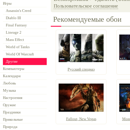
Игры
Пользовательское соглашение
Assassin's Creed
Рекомендуемые обои
Diablo III
Final Fantasy
Lineage 2
Mass Effect
World of Tanks
World Of Warcraft
Другие
Компьютеры
Русский спецназ
Календари
Любовь
Музыка
Настроения
Оружие
Праздники
Fallout, New Vegas
Монс
Прикольные
Природа