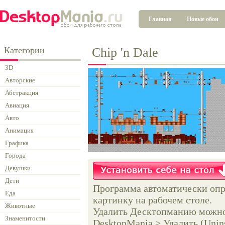
Главная
Новые обои
Категории
Chip 'n Dale
3D
Авторские
Абстракция
Авиация
Авто
Анимация
Графика
Города
Девушки
Дети
Программа автоматически опр
Еда
картинку на рабочем столе.
Животные
Удалить Десктопманию можно 
Знаменитости
DesktopMania > Удалить (Unins