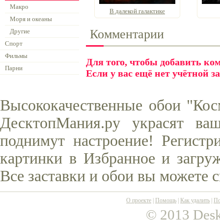
Макро
В далекой галактике
Моря и океаны
Комментарии
Другие
Спорт
Фильмы
Для того, чтобы добавить к
Парни
Если у вас ещё нет учётной з
Высококачественные обои "Косм
ДесктопМания.ру украсят ва
поднимут настроение! Регистр
картинки в Избранное и загруж
Все заставки и обои вы можете 
О проекте
|
Помощь
|
Как удалить
|
По
© 2013 Desk