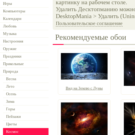
картинку на рабочем столе.
Игры
Удалить Десктопманию можно 
Компьютеры
DesktopMania > Удалить (Unins
Календари
Пользовательское соглашение
Любовь
Музыка
Рекомендуемые обои
Настроения
Оружие
Праздники
Прикольные
Природа
Весна
Лето
Вид на Землю с Луны
Осень
Зима
Горы
Пейзажи
Цветы
Космос