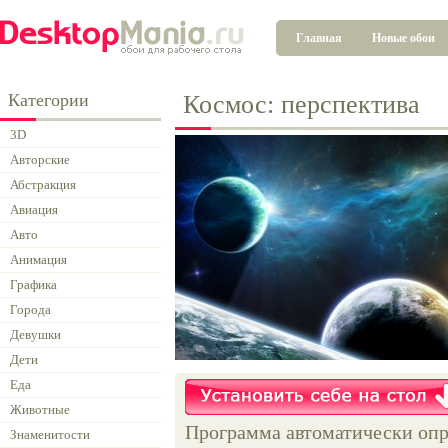
Главная
Новые обои
Категории
Космос: перспектива
3D
Авторские
Абстракция
Авиация
Авто
Анимация
Графика
Города
Девушки
Дети
Еда
Животные
Программа автоматически опр
Знаменитости