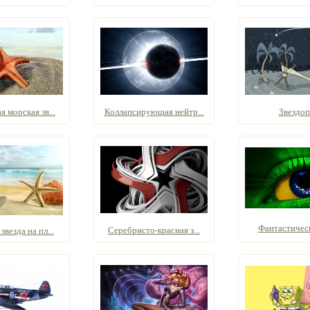
 морская зв...
Коллапсирующая нейтр...
Звездоп
Фантастическ
Серебристо-красная з...
везда на пл...