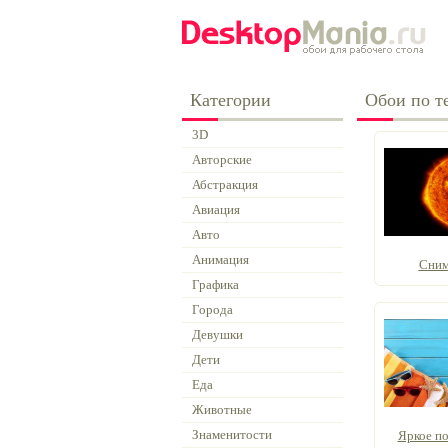
Категории
Обои по те
3D
Авторские
Абстракция
Авиация
Авто
Анимация
Сним
Графика
Города
Девушки
Дети
Еда
Животные
Знаменитости
Яркое пол