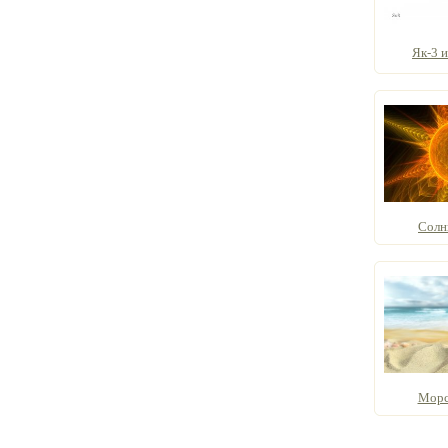
Як-3 
Солн
Морс