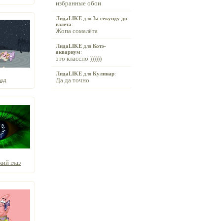
избранные обои
ЛидаLIKE
для
За секунду до
взлета
:
Жопа сомалёта
ЛидаLIKE
для
Котэ-
аквариум
:
это классно ))))))
ЛидаLIKE
для
Кулинар
:
ад
Да да точно
ий глаз