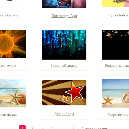
истребитель
Губка Боб и
Поп-звезда Ари
цестояние
Звездный дождь
Рождественские
Дух победы
кая звезда
Морское нас
1
2
3
4
5
6
Следующая