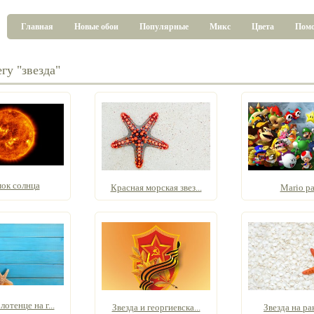
Главная
Новые обои
Популярные
Микс
Цвета
Пом
гу "звезда"
ок солнца
Красная морская звез...
Mario pa
отенце на г...
Звезда и георгиевска...
Звезда на р