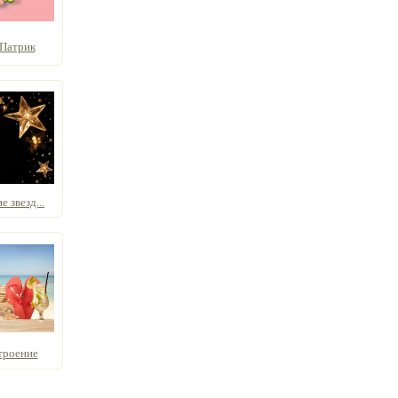
 Патрик
 звезд...
троение