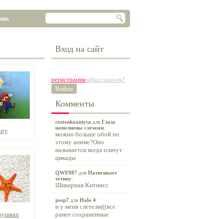
ощь
Вход на сайт
регистрация
забыл пароль?
Войти
Комменты
costenkoaniyta
для
Глаза
наполнены слезами
:
rty
можно больше обой по
этому аниме?Оно
называется:когда плачут
цикады
QWE987
для
Натягивает
тетиву
:
Шикарная Китнисс
joop7
для
Halo 4
:
и у меня слетели(((все
акушках
ранее сохраненные