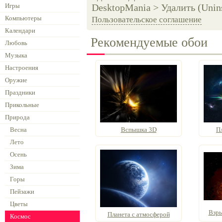
Игры
DesktopMania > Удалить (Unins
Компьютеры
Пользовательское соглашение
Календари
Рекомендуемые обои
Любовь
Музыка
Настроения
Оружие
Праздники
Прикольные
Природа
Весна
Вспышка 3D
П
Лето
Осень
Зима
Горы
Пейзажи
Цветы
Взры
Планета с атмосферой
Космос