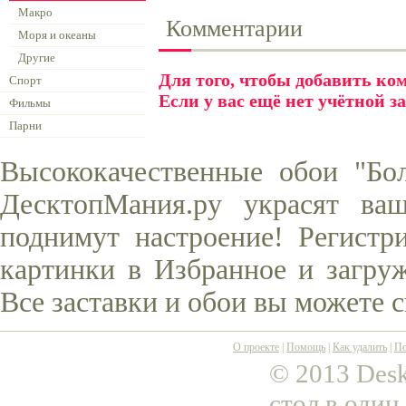
Макро
Комментарии
Моря и океаны
Другие
Для того, чтобы добавить к
Спорт
Если у вас ещё нет учётной з
Фильмы
Парни
Высококачественные обои "Бо
ДесктопМания.ру украсят ва
поднимут настроение! Регистр
картинки в Избранное и загруж
Все заставки и обои вы можете 
О проекте
|
Помощь
|
Как удалить
|
По
© 2013 Desk
стол в один