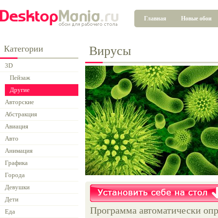
Главная
Новые обои
Категории
Вирусы
3D
Пейзаж
Другие
Авторские
Абстракция
Авиация
Авто
Анимация
Графика
Города
Девушки
Дети
Программа автоматически опр
Еда