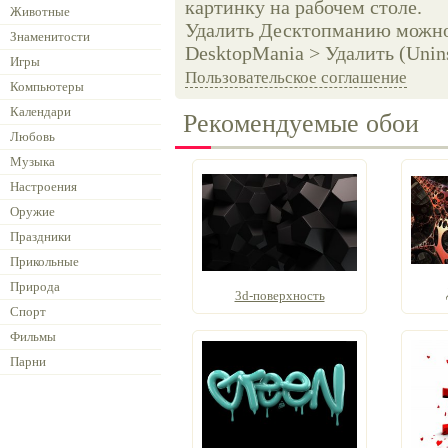
картинку на рабочем столе.
Животные
Удалить Десктопманию можно 
Знаменитости
DesktopMania > Удалить (Unins
Игры
Пользовательское соглашение
Компьютеры
Календари
Рекомендуемые обои
Любовь
Музыка
Настроения
Оружие
Праздники
Прикольные
Природа
3d-поверхность
Спорт
Фильмы
Парни