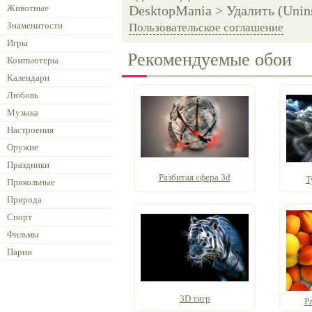
Животные
DesktopMania > Удалить (Unins
Знаменитости
Пользовательское соглашение
Игры
Рекомендуемые обои
Компьютеры
Календари
Любовь
Музыка
Настроения
Оружие
Праздники
Разбитая сфера 3d
Т
Прикольные
Природа
Спорт
Фильмы
Парни
3D тигр
Р