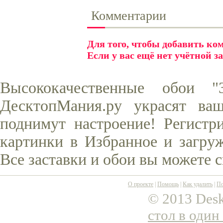
Комментарии
Для того, чтобы добавить к
Если у вас ещё нет учётной з
Высококачественные обои "
ДесктопМания.ру украсят ва
поднимут настроение! Регистр
картинки в Избранное и загруж
Все заставки и обои вы можете 
О проекте
|
Помощь
|
Как удалить
|
По
© 2013 Desk
стол в один