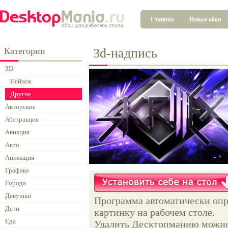
Главная
Новые обои
Категории
3d-надпись
3D
Пейзаж
Другие
Авторские
Абстракция
Авиация
Авто
Анимация
Графика
Города
Девушки
Программа автоматически опр
Дети
картинку на рабочем столе.
Еда
Удалить Десктопманию можно 