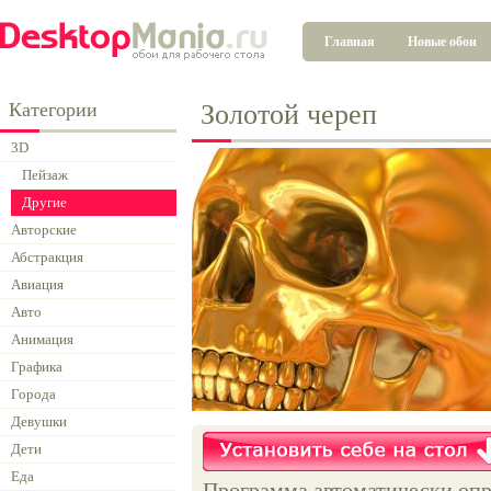
Главная
Новые обои
Категории
Золотой череп
3D
Пейзаж
Другие
Авторские
Абстракция
Авиация
Авто
Анимация
Графика
Города
Девушки
Дети
Еда
Программа автоматически опр