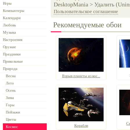
Игры
DesktopMania > Удалить (Unins
Компьютеры
Пользовательское соглашение
Календари
Рекомендуемые обои
Любовь
Музыка
Настроения
Оружие
Праздники
Прикольные
Природа
Весна
Взрыв планеты из кос...
Лето
Осень
Зима
Горы
Пейзажи
Цветы
Св
Корабли
Космос