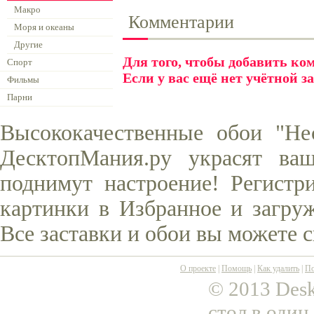
Макро
Комментарии
Моря и океаны
Другие
Для того, чтобы добавить к
Спорт
Если у вас ещё нет учётной з
Фильмы
Парни
Высококачественные обои "Не
ДесктопМания.ру украсят ва
поднимут настроение! Регистр
картинки в Избранное и загруж
Все заставки и обои вы можете 
О проекте
|
Помощь
|
Как удалить
|
По
© 2013 Desk
стол в один