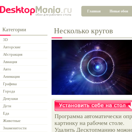
Главная
Новые обои
Категории
Несколько кругов
3D
Авторские
Абстракция
Авиация
Авто
Анимация
Графика
Города
Девушки
Дети
Еда
Программа автоматически опр
Животные
картинку на рабочем столе.
Знаменитости
Удалить Десктопманию можно 