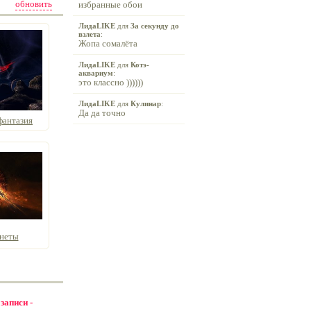
обновить
избранные обои
ЛидаLIKE
для
За секунду до
взлета
:
Жопа сомалёта
ЛидаLIKE
для
Котэ-
аквариум
:
это классно ))))))
ЛидаLIKE
для
Кулинар
:
Да да точно
фантазия
анеты
 записи -