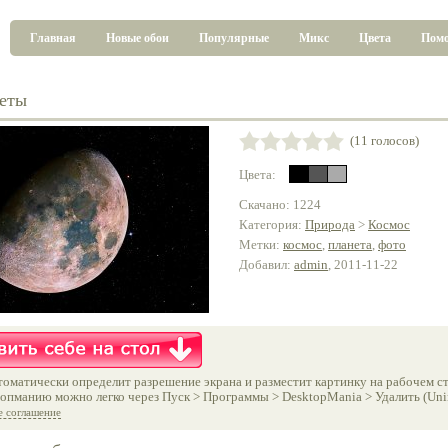
Главная
Новые обои
Популярные
Микс
Цвета
Пом
еты
(11 голосов)
Цвета:
Скачано: 1224
Категория:
Природа
>
Космос
Метки:
космос
,
планета
,
фото
Добавил:
admin
, 2011-11-22
оматически определит разрешение экрана и разместит картинку на рабочем ст
опманию можно легко через Пуск > Программы > DesktopMania > Удалить (Unins
е соглашение