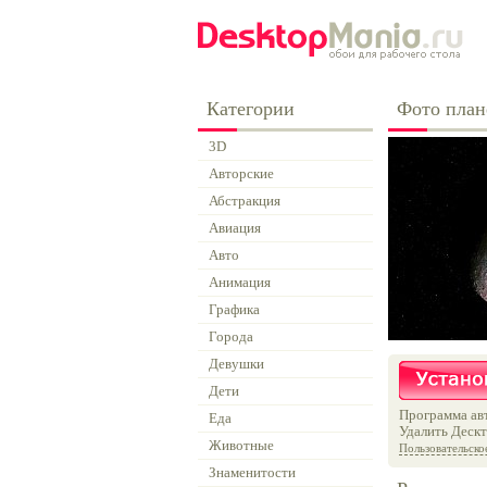
Категории
Фото план
3D
Авторские
Абстракция
Авиация
Авто
Анимация
Графика
Города
Девушки
Дети
Программа авт
Еда
Удалить Дескт
Животные
Пользовательско
Знаменитости