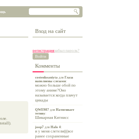
ощь
Вход на сайт
регистрация
забыл пароль?
Войти
Комменты
costenkoaniyta
для
Глаза
наполнены слезами
:
можно больше обой по
этому аниме?Оно
называется:когда плачут
цикады
QWE987
для
Натягивает
тетиву
:
Шикарная Китнисс
оле.
tall).
joop7
для
Halo 4
:
и у меня слетели(((все
ранее сохраненные