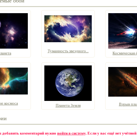
емые обои
Туманность звездного...
ланета
Космическая 
ие космоса
Взрыв пл
Планета Земля
рии
бы добавить комментарий нужно
войти в систему
. Если у вас ещё нет учётной