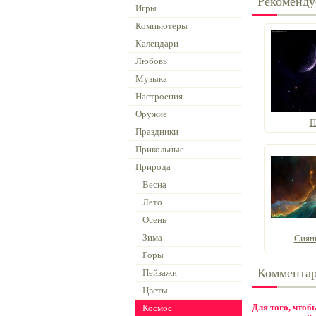
Рекоменду
Игры
Компьютеры
Календари
Любовь
Музыка
Настроения
Оружие
П
Праздники
Прикольные
Природа
Весна
Лето
Осень
Зима
Сиян
Горы
Коммента
Пейзажи
Цветы
Для того, что
Космос