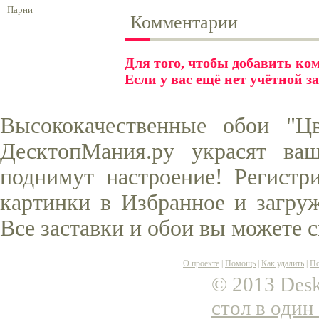
Парни
Комментарии
Для того, чтобы добавить к
Если у вас ещё нет учётной з
Высококачественные обои "Ц
ДесктопМания.ру украсят ва
поднимут настроение! Регистр
картинки в Избранное и загруж
Все заставки и обои вы можете 
О проекте
|
Помощь
|
Как удалить
|
По
© 2013 Desk
стол в один