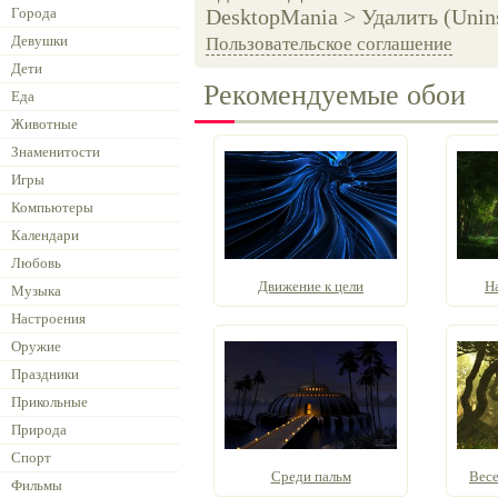
Города
DesktopMania > Удалить (Unins
Девушки
Пользовательское соглашение
Дети
Рекомендуемые обои
Еда
Животные
Знаменитости
Игры
Компьютеры
Календари
Любовь
Движение к цели
Н
Музыка
Настроения
Оружие
Праздники
Прикольные
Природа
Спорт
Среди пальм
Весе
Фильмы