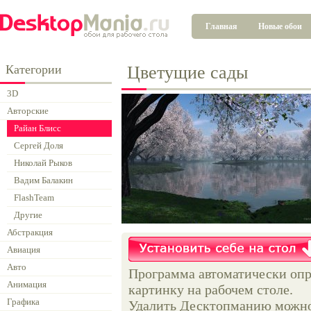
Главная
Новые обои
Категории
Цветущие сады
3D
Авторские
Райан Блисс
Сергей Доля
Николай Рыков
Вадим Балакин
FlashTeam
Другие
Абстракция
Авиация
Авто
Программа автоматически опр
Анимация
картинку на рабочем столе.
Графика
Удалить Десктопманию можно 