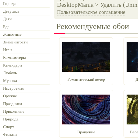
Города
DesktopMania > Удалить (Unins
Девушки
Пользовательское соглашение
Дети
Рекомендуемые обои
Еда
Животные
Знаменитости
Игры
Компьютеры
Календари
Любовь
Романтический вечер
Д
Музыка
Настроения
Оружие
Праздники
Прикольные
Природа
Спорт
Вращение
Весе
Фильмы