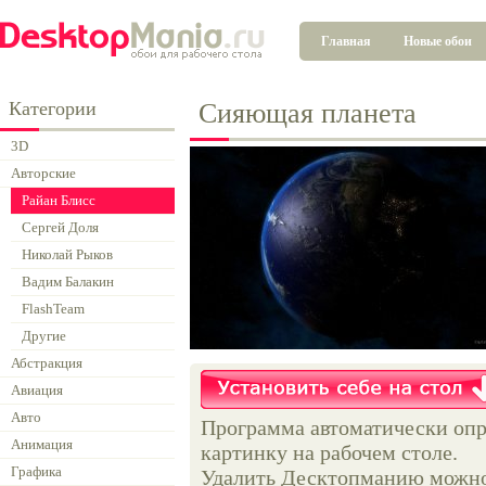
Главная
Новые обои
Категории
Сияющая планета
3D
Авторские
Райан Блисс
Сергей Доля
Николай Рыков
Вадим Балакин
FlashTeam
Другие
Абстракция
Авиация
Авто
Программа автоматически опр
Анимация
картинку на рабочем столе.
Графика
Удалить Десктопманию можно 