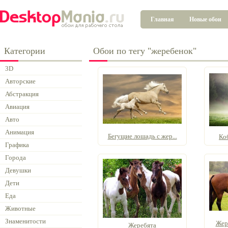
Главная
Новые обои
Категории
Обои по тегу "жеребенок"
3D
Авторские
Абстракция
Авиация
Авто
Анимация
Бегущие лошадь с жер...
Ко
Графика
Города
Девушки
Дети
Еда
Животные
Знаменитости
Жер
Жеребята