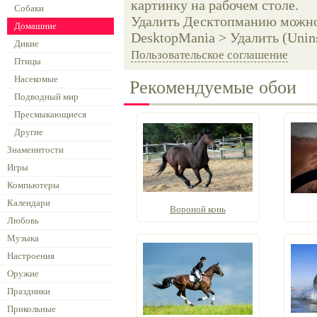
картинку на рабочем столе.
Собаки
Удалить Десктопманию можно 
Домашние
DesktopMania > Удалить (Unins
Дикие
Пользовательское соглашение
Птицы
Насекомые
Рекомендуемые обои
Подводный мир
Пресмыкающиеся
Другие
Знаменитости
Игры
Компьютеры
Календари
Вороной конь
Любовь
Музыка
Настроения
Оружие
Праздники
Прикольные