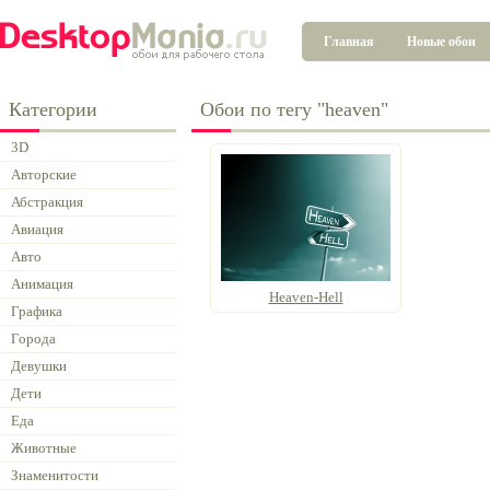
Главная
Новые обои
Категории
Обои по тегу "heaven"
3D
Авторские
Абстракция
Авиация
Авто
Анимация
Heaven-Hell
Графика
Города
Девушки
Дети
Еда
Животные
Знаменитости