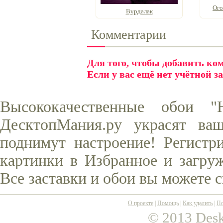
Ого
Вурдалак
Комментарии
Для того, чтобы добавить к
Если у вас ещё нет учётной з
Высококачественные обои "
ДесктопМания.ру украсят ва
поднимут настроение! Регистр
картинки в Избранное и загруж
Все заставки и обои вы можете 
О проекте
|
Помощь
|
Как удалить
|
По
© 2013 Desk