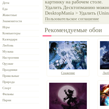
картинку на рабочем столе.
Дети
Удалить Десктопманию можно 
Еда
DesktopMania > Удалить (Unins
Животные
Пользовательское соглашение
Знаменитости
Игры
Рекомендуемые обои
Компьютеры
Календари
Любовь
Музыка
Настроения
Оружие
Праздники
Сражение
Любв
Прикольные
Природа
Спорт
Фильмы
Парни