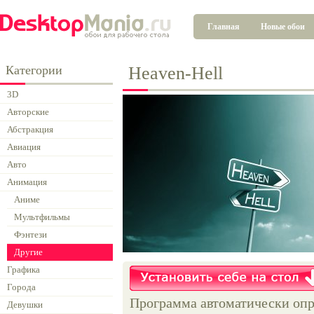
Главная
Новые обои
Категории
Heaven-Hell
3D
Авторские
Абстракция
Авиация
Авто
Анимация
Аниме
Мультфильмы
Фэнтези
Другие
Графика
Города
Программа автоматически опр
Девушки