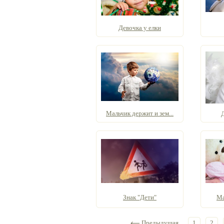
Девочка у елки
Мальчик держит и зем...
Д
Знак "Дети"
Ма
Предыдущая
1
2