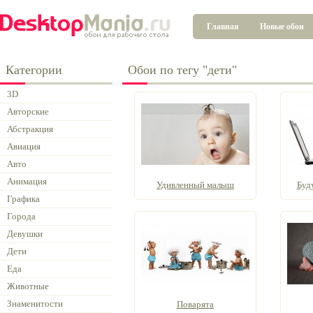
Главная
Новые обои
Категории
Обои по тегу "дети"
3D
Авторские
Абстракция
Авиация
Авто
Анимация
Удивленный малыш
Буд
Графика
Города
Девушки
Дети
Еда
Животные
Знаменитости
Поварята