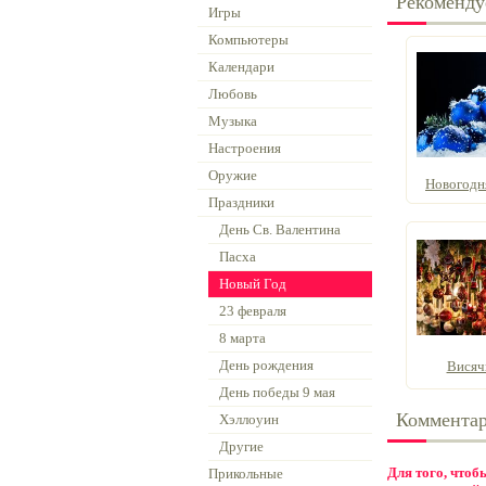
Рекоменду
Игры
Компьютеры
Календари
Любовь
Музыка
Настроения
Оружие
Новогодня
Праздники
День Св. Валентина
Пасха
Новый Год
23 февраля
8 марта
День рождения
Висяч
День победы 9 мая
Коммента
Хэллоуин
Другие
Для того, что
Прикольные