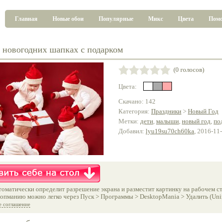
Главная
Новые обои
Популярные
Микс
Цвета
Пом
новогодних шапках с подарком
(0 голосов)
Цвета:
Скачано: 142
Категория:
Праздники
>
Новый Год
Метки:
дети
,
малыши
,
новый год
,
по
Добавил:
lyu19su70ch60ka
, 2016-11
оматически определит разрешение экрана и разместит картинку на рабочем ст
опманию можно легко через Пуск > Программы > DesktopMania > Удалить (Unins
е соглашение