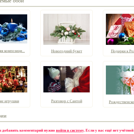
емые обои
я композици...
Новогодний букет
Подарки к Ро
ие игрушки
Разговор с Сантой
Рождественское
рии
бы добавить комментарий нужно
войти в систему
. Если у вас ещё нет учётной