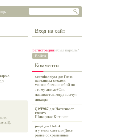
ощь
Вход на сайт
регистрация
забыл пароль?
Войти
Комменты
дарок
costenkoaniyta
для
Глаза
наполнены слезами
:
-17
можно больше обой по
этому аниме?Оно
называется:когда плачут
цикады
QWE987
для
Натягивает
тетиву
:
Шикарная Китнисс
оле.
tall).
joop7
для
Halo 4
:
и у меня слетели(((все
ранее сохраненные