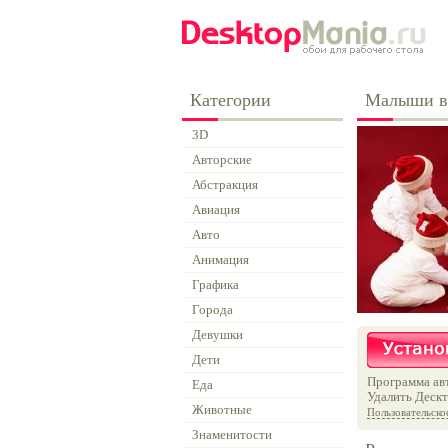
Категории
Малыши в 
3D
Авторские
Абстракция
Авиация
Авто
Анимация
Графика
Города
Девушки
Дети
Программа авт
Еда
Удалить Дескт
Животные
Пользовательско
Знаменитости