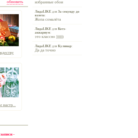
обновить
избранные обои
ЛидаLIKE
для
За секунду до
взлета
:
Жопа сомалёта
ЛидаLIKE
для
Котэ-
аквариум
:
это классно ))))))
ЛидаLIKE
для
Кулинар
:
Да да точно
ждеству
 настр...
 записи -