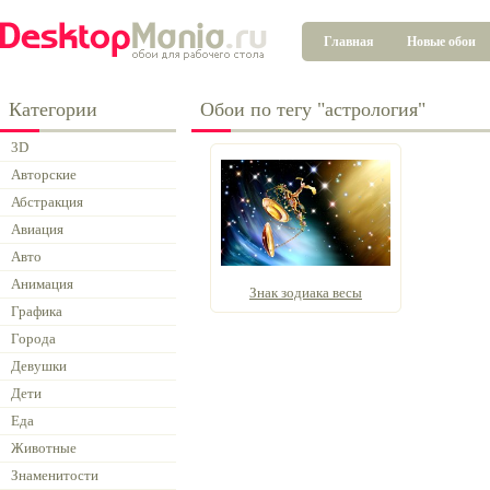
Главная
Новые обои
Категории
Обои по тегу "астрология"
3D
Авторские
Абстракция
Авиация
Авто
Анимация
Знак зодиака весы
Графика
Города
Девушки
Дети
Еда
Животные
Знаменитости