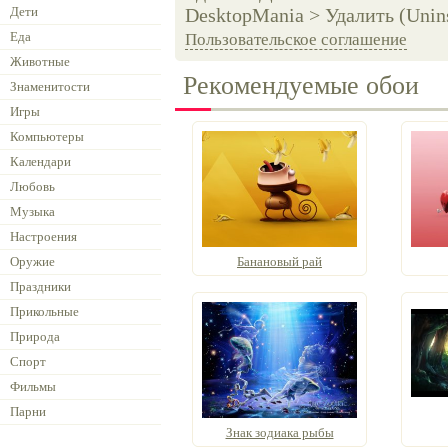
Дети
DesktopMania > Удалить (Unins
Еда
Пользовательское соглашение
Животные
Рекомендуемые обои
Знаменитости
Игры
Компьютеры
Календари
Любовь
Музыка
Настроения
Оружие
Банановый рай
Праздники
Прикольные
Природа
Спорт
Фильмы
Парни
Знак зодиака рыбы