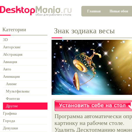
Главная
Новые обои
Категории
Знак зодиака весы
3D
Авторские
Абстракция
Авиация
Авто
Анимация
Аниме
Мультфильмы
Фэнтези
Другие
Графика
Программа автоматически опр
Города
картинку на рабочем столе.
Девушки
Удалить Десктопманию можно 