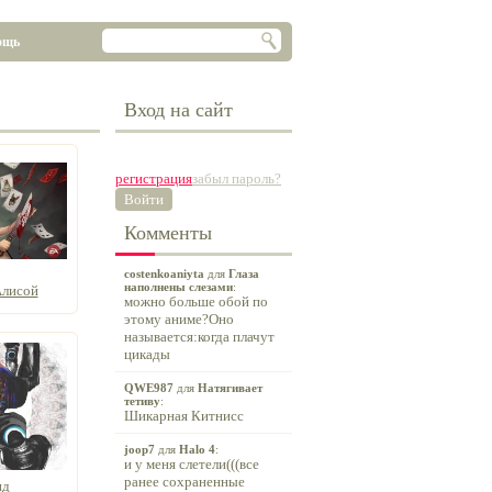
ощь
Вход на сайт
регистрация
забыл пароль?
Войти
Комменты
costenkoaniyta
для
Глаза
наполнены слезами
:
Алисой
можно больше обой по
этому аниме?Оно
называется:когда плачут
цикады
QWE987
для
Натягивает
тетиву
:
Шикарная Китнисс
joop7
для
Halo 4
:
и у меня слетели(((все
ранее сохраненные
ид