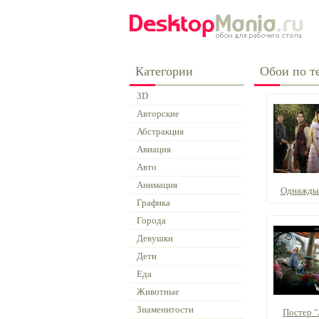
Категории
Обои по те
3D
Авторские
Абстракция
Авиация
Авто
Анимация
Однажды в
Графика
Города
Девушки
Дети
Еда
Животные
Знаменитости
Постер "А