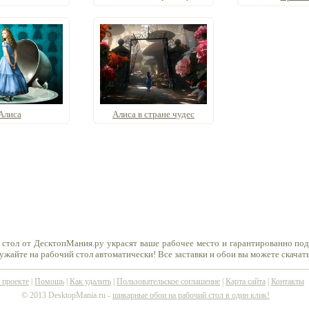
Алиса
Алиса в стране чудес
 стол от ДесктопМания.ру украсят ваше рабочее место и гарантированно по
ружайте на рабочий стол автоматически! Все заставки и обои вы можете скачат
 проекте
|
Помощь
|
Как удалить
|
Пользовательское соглашение
|
Карта сайта
|
Контакты
© 2013 DesktopMania.ru -
шикарные обои на рабочий стол в один клик!