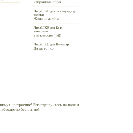
избранные обои
ЛидаLIKE
для
За секунду до
взлета
:
Жопа сомалёта
ЛидаLIKE
для
Котэ-
аквариум
:
это классно ))))))
ЛидаLIKE
для
Кулинар
:
Да да точно
днимут настроение! Регистрируйтесь на нашем
ь абсолютно бесплатно!