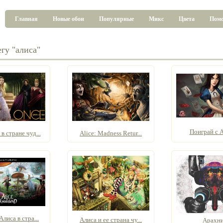
Главная
Новые обои
Популярные
Микс
Цвета
Пом
гу "алиса"
Поиграй с 
 стране чуд...
Alice: Madness Retur...
лиса в стра...
Алиса и ее страна чу...
Арахн