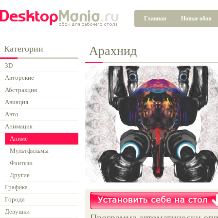
Главная
Новые обои
Категории
Арахнид
3D
Авторские
Абстракция
Авиация
Авто
Анимация
Аниме
Мультфильмы
Фэнтези
Другие
Графика
Города
Девушки
Программа автоматически опр