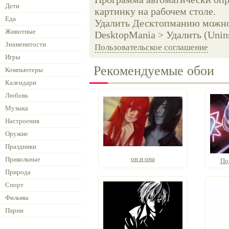
Дети
картинку на рабочем столе.
Еда
Удалить Десктопманию можно 
Животные
DesktopMania > Удалить (Unins
Знаменитости
Пользовательское соглашение
Игры
Рекомендуемые обои
Компьютеры
Календари
Любовь
Музыка
Настроения
Оружие
Праздники
он и она
Прикольные
По
Природа
Спорт
Фильмы
Парни