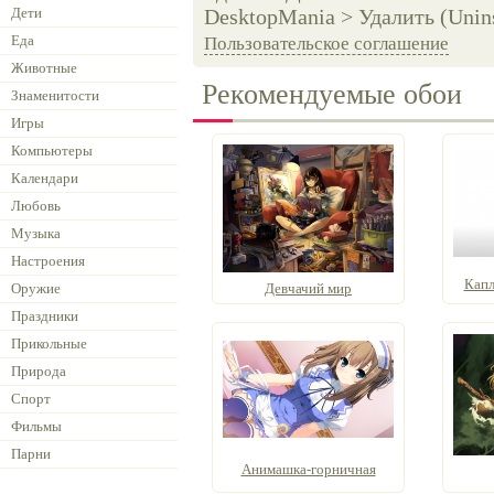
Дети
DesktopMania > Удалить (Unins
Еда
Пользовательское соглашение
Животные
Рекомендуемые обои
Знаменитости
Игры
Компьютеры
Календари
Любовь
Музыка
Настроения
Капл
Оружие
Девчачий мир
Праздники
Прикольные
Природа
Спорт
Фильмы
Парни
Анимашка-горничная