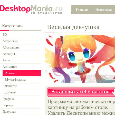
Главная
Новые обои
Категории
Веселая девчушка
3D
Авторские
Абстракция
Авиация
Авто
Анимация
Аниме
Мультфильмы
Фэнтези
Другие
Графика
Программа автоматически опр
Города
картинку на рабочем столе.
Девушки
Удалить Десктопманию можно 