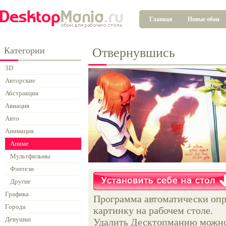
Главная
Новые обои
Категории
Отвернувшись
3D
Авторские
Абстракция
Авиация
Авто
Анимация
Аниме
Мультфильмы
Фэнтези
Другие
Графика
Программа автоматически опр
Города
картинку на рабочем столе.
Девушки
Удалить Десктопманию можно 