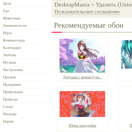
Дети
DesktopMania > Удалить (Unins
Еда
Пользовательское соглашение
Животные
Рекомендуемые обои
Знаменитости
Игры
Компьютеры
Календари
Любовь
Музыка
Настроения
Оружие
Девушка с ярким буке...
Праздники
Прикольные
Природа
Спорт
Фильмы
Парни
Юная чародейка
П