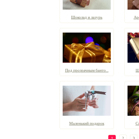
Шоколад и лазурь
Ар
Под прозрачным банто...
Ш
Маленький подарок
С
1
2
3