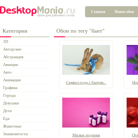
Главная
Новые обои
Категории
Обои по тегу "бант"
3D
Авторские
Абстракция
Авиация
Авто
Анимация
Символ года с бантик...
Но
Графика
Города
Девушки
Дети
Еда
Животные
Знаменитости
Милые подарки
Отк