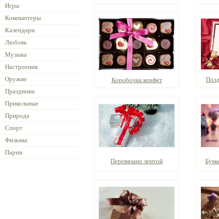
Игры
Компьютеры
Календари
Любовь
Музыка
Настроения
Оружие
Позд
Коробочка конфет
Праздники
Прикольные
Природа
Спорт
Фильмы
Парни
Перевязано лентой
Бума