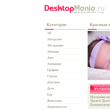
Категории
Красивая
3D
Авторские
Абстракция
Авиация
Авто
Анимация
Графика
Города
Девушки
Дети
Еда
Программа авт
Животные
Удалить Дескт
Пользовательско
Знаменитости