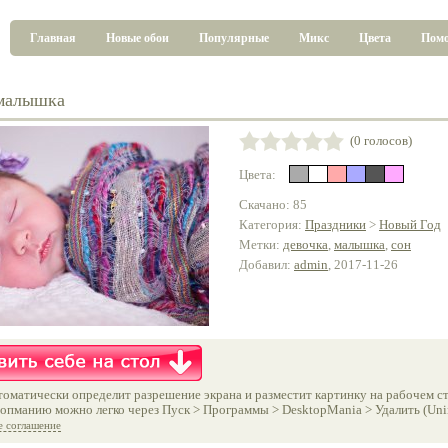
Главная
Новые обои
Популярные
Микс
Цвета
Пом
 малышка
(0 голосов)
Цвета:
Скачано: 85
Категория:
Праздники
>
Новый Год
Метки:
девочка
,
малышка
,
сон
Добавил:
admin
, 2017-11-26
оматически определит разрешение экрана и разместит картинку на рабочем ст
опманию можно легко через Пуск > Программы > DesktopMania > Удалить (Unins
е соглашение