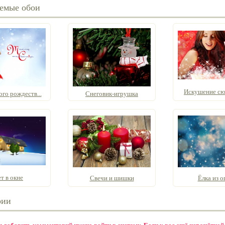
емые обои
Искушение с
го рождеств...
Снеговик-игрушка
т в окне
Свечи и шишки
Ёлка из о
рии