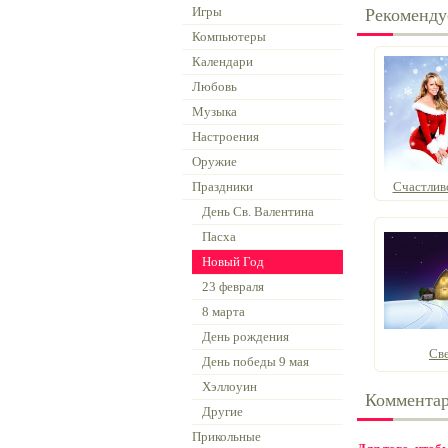
Игры
Рекоменду
Компьютеры
Календари
Любовь
Музыка
Настроения
Оружие
Праздники
Счастливо
День Св. Валентина
Пасха
Новый Год
23 февраля
8 марта
День рождения
Све
День победы 9 мая
Хэллоуин
Коммента
Другие
Прикольные