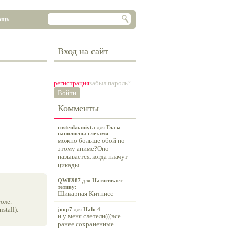
ощь
Вход на сайт
регистрация
забыл пароль?
Войти
Комменты
costenkoaniyta
для
Глаза
наполнены слезами
:
можно больше обой по
этому аниме?Оно
называется:когда плачут
цикады
QWE987
для
Натягивает
тетиву
:
Шикарная Китнисс
оле.
tall).
joop7
для
Halo 4
:
и у меня слетели(((все
ранее сохраненные