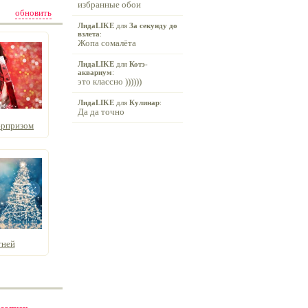
избранные обои
обновить
ЛидаLIKE
для
За секунду до
взлета
:
Жопа сомалёта
ЛидаLIKE
для
Котэ-
аквариум
:
это классно ))))))
ЛидаLIKE
для
Кулинар
:
Да да точно
юрпризом
гней