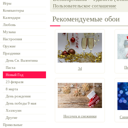
Игры
Пользовательское соглашение
Компьютеры
Рекомендуемые обои
Календари
Любовь
Музыка
Настроения
Оружие
Праздники
День Св. Валентина
Пе
Пасха
3d
Новый Год
23 февраля
8 марта
День рождения
День победы 9 мая
Хэллоуин
Носочек и снежинки
Сини
Другие
Прикольные