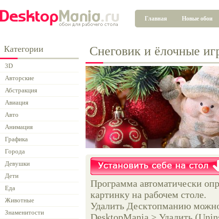
Главная
Новые обои
Категории
Снеговик и ёлочные и
3D
Авторские
Абстракция
Авиация
Авто
Анимация
Графика
Города
Девушки
Дети
Программа автоматически опр
Еда
картинку на рабочем столе.
Животные
Удалить Десктопманию можно 
Знаменитости
DesktopMania > Удалить (Unins