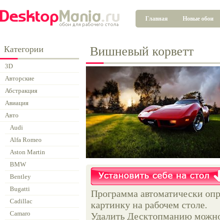
Главная
Новые обои
Категории
Вишневый корветт
3D
Авторские
Абстракция
Авиация
Авто
Audi
Alfa Romeo
Aston Martin
BMW
Bentley
Bugatti
Программа автоматически опр
Cadillac
картинку на рабочем столе.
Camaro
Удалить Десктопманию можно 