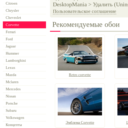
Citroen
DesktopMania > Удалить (Unins
Chrysler
Пользовательское соглашение
Chevrolet
Рекомендуемые обои
Corvette
Ferrari
Ford
Jaguar
Hummer
Lamborghini
Lexus
Mazda
Retro corvette
Mclaren
Mercedes
Nissan
Porsche
Subaru
Volkswagen
Эмблема Corvette
Концепты