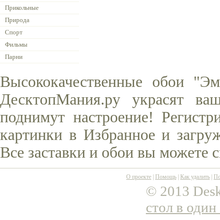
Прикольные
Природа
Спорт
Фильмы
Парни
Высококачественные обои "Эм
ДесктопМания.ру украсят ва
поднимут настроение! Регистр
картинки в Избранное и загруж
Все заставки и обои вы можете 
О проекте
|
Помощь
|
Как удалить
|
По
© 2013 Desk
стол в один