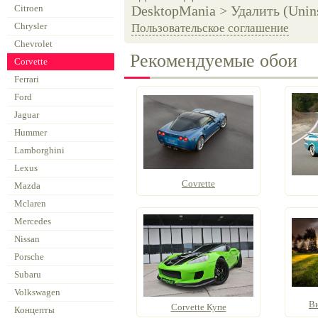
Citroen
DesktopMania > Удалить (Unins
Chrysler
Пользовательское соглашение
Chevrolet
Рекомендуемые обои
Corvette
Ferrari
Ford
Jaguar
Hummer
Lamborghini
Lexus
Covrette
Mazda
Mclaren
Mercedes
Nissan
Porsche
Subaru
Volkswagen
В
Corvette Купе
Концепты