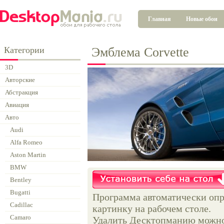
Главная
Новые обои
Категории
Эмблема Corvette
3D
Авторские
Абстракция
Авиация
Авто
Audi
Alfa Romeo
Aston Martin
BMW
Bentley
Bugatti
Программа автоматически опр
Cadillac
картинку на рабочем столе.
Camaro
Удалить Десктопманию можно 