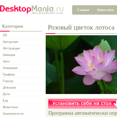
Главная
Новые обои
Категории
Розовый цветок лотоса
3D
Авторские
Абстракция
Авиация
Авто
Анимация
Графика
Города
Девушки
Дети
Еда
Животные
Программа автоматически опр
Знаменитости