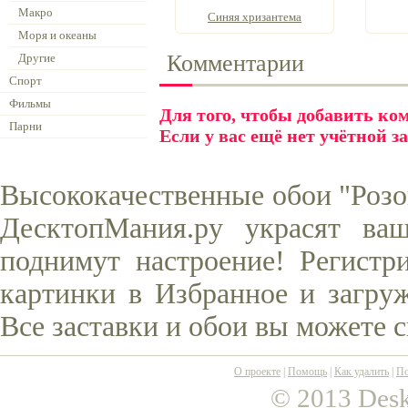
Макро
Синяя хризантема
Моря и океаны
Комментарии
Другие
Спорт
Фильмы
Для того, чтобы добавить к
Парни
Если у вас ещё нет учётной з
Высококачественные обои "Розов
ДесктопМания.ру украсят ва
поднимут настроение! Регистр
картинки в Избранное и загруж
Все заставки и обои вы можете 
О проекте
|
Помощь
|
Как удалить
|
По
© 2013 Desk