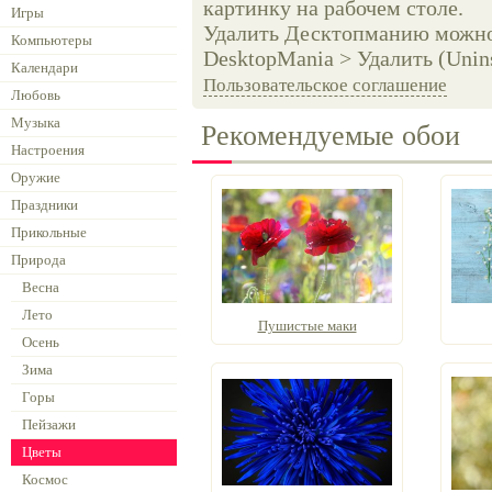
картинку на рабочем столе.
Игры
Удалить Десктопманию можно 
Компьютеры
DesktopMania > Удалить (Unins
Календари
Пользовательское соглашение
Любовь
Музыка
Рекомендуемые обои
Настроения
Оружие
Праздники
Прикольные
Природа
Весна
Лето
Пушистые маки
Осень
Зима
Горы
Пейзажи
Цветы
Космос