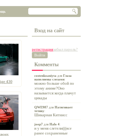
ощь
Вход на сайт
регистрация
забыл пароль?
Войти
Комменты
costenkoaniyta
для
Глаза
наполнены слезами
:
ige 430
можно больше обой по
этому аниме?Оно
называется:когда плачут
цикады
QWE987
для
Натягивает
тетиву
:
Шикарная Китнисс
joop7
для
Halo 4
:
и у меня слетели(((все
ранее сохраненные
двоих