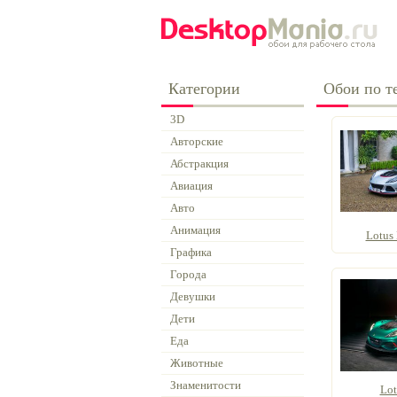
Категории
Обои по те
3D
Авторские
Абстракция
Авиация
Авто
Анимация
Lotus 
Графика
Города
Девушки
Дети
Еда
Животные
Знаменитости
Lot