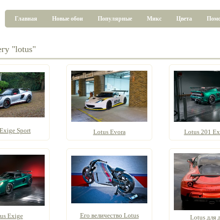
Главная
Новые обои
Популярные
Микс
Цвета
Пом
гу "lotus"
Exige Sport
Lotus Evora
Lotus 201 Ex
Его величество Lotus
us Exige
Lotus для 