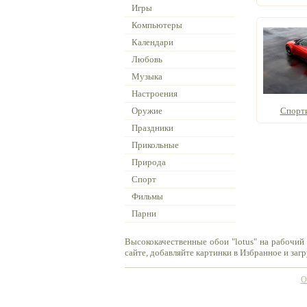
Игры
Компьютеры
Календари
Любовь
Музыка
Настроения
Оружие
Спорт
Праздники
Прикольные
Природа
Спорт
Фильмы
Парни
Высококачественные обои "lotus" на рабочий
сайте, добавляйте картинки в Избранное и заг
О