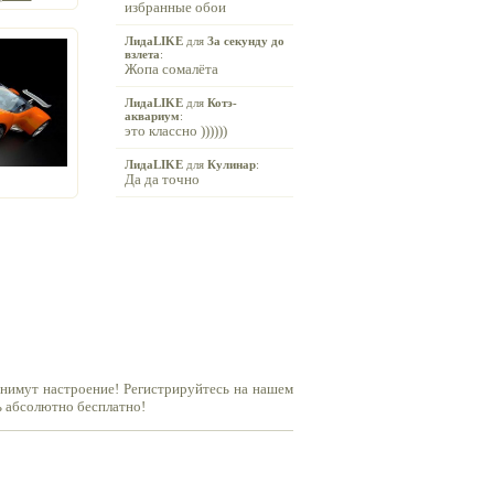
избранные обои
ЛидаLIKE
для
За секунду до
взлета
:
Жопа сомалёта
ЛидаLIKE
для
Котэ-
аквариум
:
это классно ))))))
ЛидаLIKE
для
Кулинар
:
Да да точно
днимут настроение! Регистрируйтесь на нашем
ь абсолютно бесплатно!