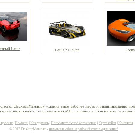
ивный Lotus
Lotus 2 Eleven
Lotus
 стол от ДесктопМания.ру украсят ваше рабочее место и гарантированно по
ружайте на рабочий стол автоматически! Все заставки и обои вы можете скачат
 проекте
|
Помощь
|
Как удалить
|
Пользовательское соглашение
|
Карта сайта
|
Контакты
© 2013 DesktopMania.ru -
шикарные обои на рабочий стол в один клик!