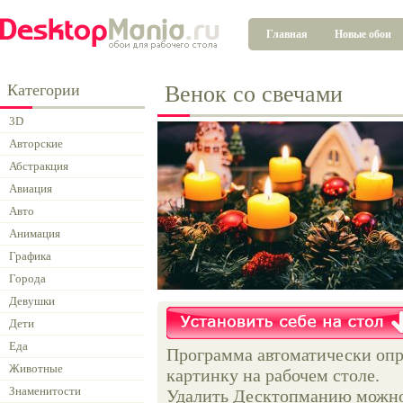
Главная
Новые обои
Категории
Венок со свечами
3D
Авторские
Абстракция
Авиация
Авто
Анимация
Графика
Города
Девушки
Дети
Еда
Программа автоматически опр
Животные
картинку на рабочем столе.
Знаменитости
Удалить Десктопманию можно 