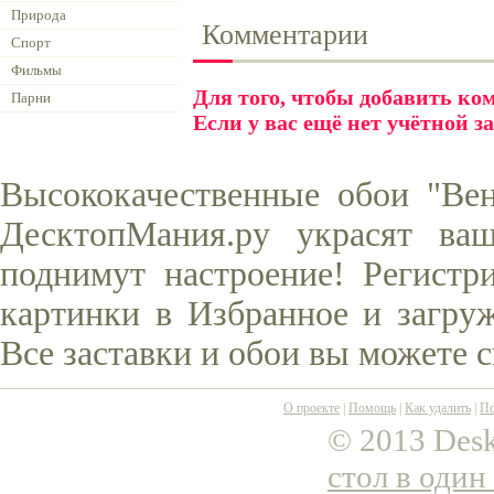
Природа
Комментарии
Спорт
Фильмы
Для того, чтобы добавить к
Парни
Если у вас ещё нет учётной з
Высококачественные обои "Вен
ДесктопМания.ру украсят ва
поднимут настроение! Регистр
картинки в Избранное и загруж
Все заставки и обои вы можете 
О проекте
|
Помощь
|
Как удалить
|
По
© 2013 Desk
стол в один