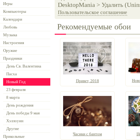
Игры
DesktopMania > Удалить (Unins
Компьютеры
Пользовательское соглашение
Календари
Рекомендуемые обои
Любовь
Музыка
Настроения
Оружие
Праздники
День Св. Валентина
Пасха
Нов
Привет, 2018
Новый Год
23 февраля
8 марта
День рождения
День победы 9 мая
Хэллоуин
Другие
Часики с бантом
Ц
Прикольные