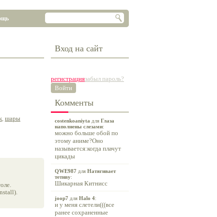
ощь
Вход на сайт
регистрация
забыл пароль?
Войти
Комменты
к
,
шары
costenkoaniyta
для
Глаза
наполнены слезами
:
можно больше обой по
этому аниме?Оно
называется:когда плачут
цикады
QWE987
для
Натягивает
тетиву
:
Шикарная Китнисс
оле.
tall).
joop7
для
Halo 4
:
и у меня слетели(((все
ранее сохраненные