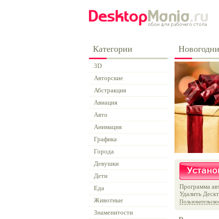
Категории
Новогодни
3D
Авторские
Абстракция
Авиация
Авто
Анимация
Графика
Города
Девушки
Дети
Программа авт
Еда
Удалить Дескт
Животные
Пользовательско
Знаменитости