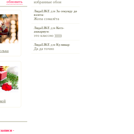
обновить
избранные обои
ЛидаLIKE
для
За секунду до
взлета
:
Жопа сомалёта
ЛидаLIKE
для
Котэ-
аквариум
:
это классно ))))))
ЛидаLIKE
для
Кулинар
:
Да да точно
юлька
кой
 записи -