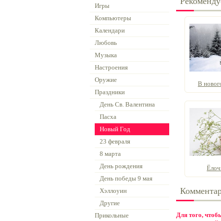
Рекоменду
Игры
Компьютеры
Календари
Любовь
Музыка
Настроения
Оружие
В новог
Праздники
День Св. Валентина
Пасха
Новый Год
23 февраля
8 марта
День рождения
Ёлоч
День победы 9 мая
Коммента
Хэллоуин
Другие
Для того, что
Прикольные