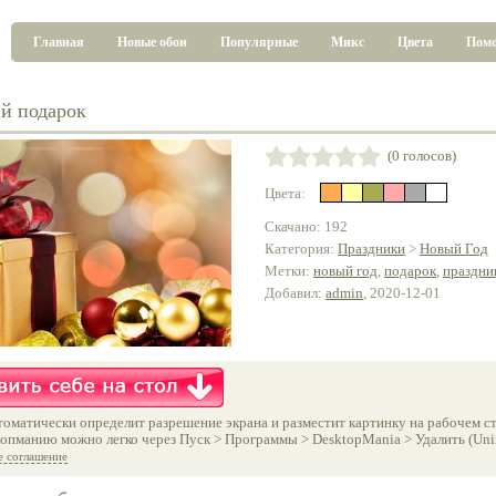
Главная
Новые обои
Популярные
Микс
Цвета
Пом
й подарок
(0 голосов)
Цвета:
Скачано: 192
Категория:
Праздники
>
Новый Год
Метки:
новый год
,
подарок
,
праздни
Добавил:
admin
, 2020-12-01
оматически определит разрешение экрана и разместит картинку на рабочем ст
опманию можно легко через Пуск > Программы > DesktopMania > Удалить (Unins
е соглашение