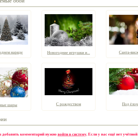
емые обои
однем наряде
Санта-вис
Новогодние игрушки и...
С рождеством
Под ёлоч
ные шары
рии
бы добавить комментарий нужно
войти в систему
. Если у вас ещё нет учётной