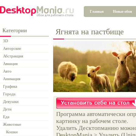
Главная
Новые обои
Категории
Ягнята на пастбище
3D
Авторские
Абстракция
Авиация
Авто
Анимация
Графика
Города
Девушки
Дети
Программа автоматически опр
Еда
картинку на рабочем столе.
Животные
Удалить Десктопманию можно 
Кошки
DesktopMania > Удалить (Unins