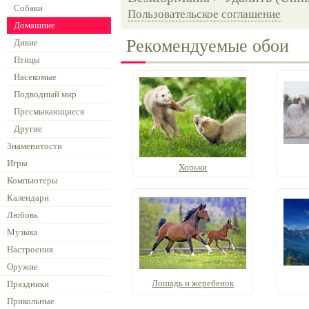
Собаки
Пользовательское соглашение
Домашние
Рекомендуемые обои
Дикие
Птицы
Насекомые
Подводный мир
Пресмыкающиеся
Другие
Знаменитости
Игры
Хорьки
Компьютеры
Календари
Любовь
Музыка
Настроения
Оружие
Лошадь и жеребенок
Праздники
Прикольные