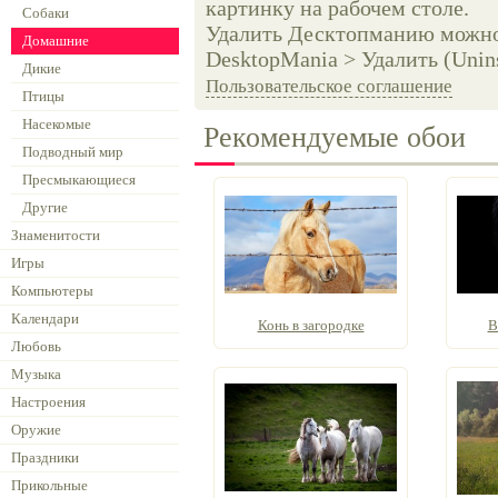
картинку на рабочем столе.
Собаки
Удалить Десктопманию можно 
Домашние
DesktopMania > Удалить (Unins
Дикие
Пользовательское соглашение
Птицы
Насекомые
Рекомендуемые обои
Подводный мир
Пресмыкающиеся
Другие
Знаменитости
Игры
Компьютеры
Календари
Конь в загородке
В
Любовь
Музыка
Настроения
Оружие
Праздники
Прикольные