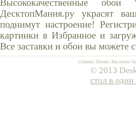
Высококачественные обои
ДесктопМания.ру украсят ва
поднимут настроение! Регистр
картинки в Избранное и загруж
Все заставки и обои вы можете 
О проекте
|
Помощь
|
Как удалить
|
По
© 2013 Desk
стол в один