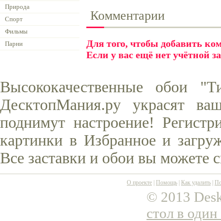
Природа
Комментарии
Спорт
Фильмы
Для того, чтобы добавить к
Парни
Если у вас ещё нет учётной з
Высококачественные обои "Т
ДесктопМания.ру украсят ва
поднимут настроение! Регистр
картинки в Избранное и загруж
Все заставки и обои вы можете 
О проекте
|
Помощь
|
Как удалить
|
По
© 2013 Desk
стол в один