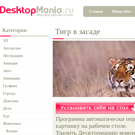
Главная
Новые обои
Категории
Тигр в засаде
3D
Авторские
Абстракция
Авиация
Авто
Анимация
Графика
Города
Девушки
Дети
Еда
Программа автоматически опр
Животные
картинку на рабочем столе.
Кошки
Удалить Десктопманию можно 