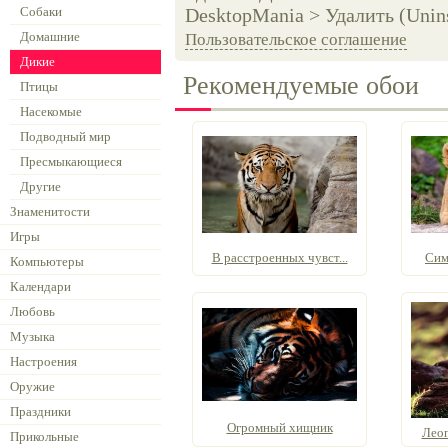
Собаки
DesktopMania > Удалить (Unins
Домашние
Пользовательское соглашение
Дикие
Рекомендуемые обои
Птицы
Насекомые
Подводный мир
Пресмыкающиеся
Другие
Знаменитости
Игры
В расстроенных чувст...
Сим
Компьютеры
Календари
Любовь
Музыка
Настроения
Оружие
Праздники
Огромный хищник
Леоп
Прикольные