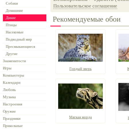
Собаки
Пользовательское соглашение
Домашние
Рекомендуемые обои
Дикие
Птицы
Насекомые
Подводный мир
Пресмыкающиеся
Другие
Знаменитости
Игры
Гордый зверь
Компьютеры
Календари
Любовь
Музыка
Настроения
Оружие
Мягкая морда
Праздники
Прикольные