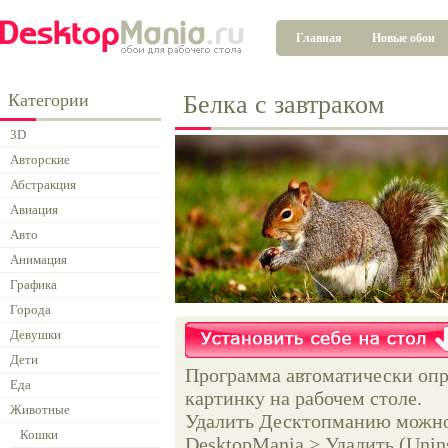
Главная
Новые обои
Категории
Белка с завтраком
3D
Авторские
Абстракция
Авиация
Авто
Анимация
Графика
Города
Девушки
Дети
Программа автоматически опр
Еда
картинку на рабочем столе.
Животные
Удалить Десктопманию можно 
Кошки
DesktopMania > Удалить (Unins