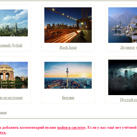
енный Дубай
Rush hour
Ледяное 
е из истории
Берлин
Пустой г
рии
бы добавить комментарий нужно
войти в систему
. Если у вас ещё нет учётной
есь
.