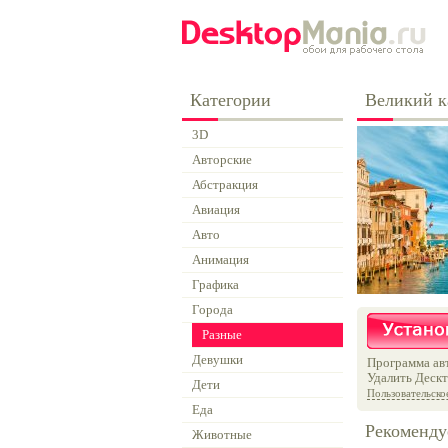
Категории
Великий к
3D
Авторские
Абстракция
Авиация
Авто
Анимация
Графика
Города
Разные
Девушки
Программа авт
Удалить Дескт
Дети
Пользовательско
Еда
Рекоменду
Животные