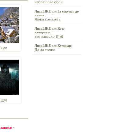
избранные обои
ЛидаLIKE
для
За секунду до
взлета
:
Жопа сомалёта
ЛидаLIKE
для
Котэ-
аквариум
:
это классно ))))))
ЛидаLIKE
для
Кулинар
:
утро
Да да точно
ород
 записи -