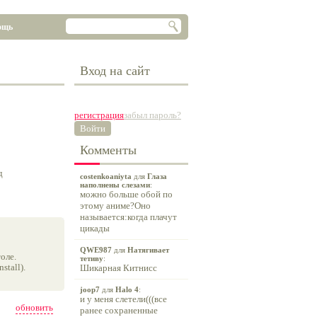
ощь
Вход на сайт
регистрация
забыл пароль?
Войти
Комменты
д
costenkoaniyta
для
Глаза
наполнены слезами
:
можно больше обой по
этому аниме?Оно
называется:когда плачут
цикады
QWE987
для
Натягивает
оле.
тетиву
:
tall).
Шикарная Китнисс
joop7
для
Halo 4
:
и у меня слетели(((все
обновить
ранее сохраненные