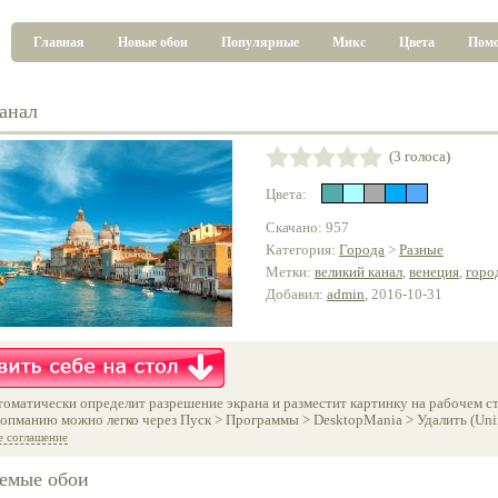
Главная
Новые обои
Популярные
Микс
Цвета
Пом
анал
(3 голоса)
Цвета:
Скачано: 957
Категория:
Города
>
Разные
Метки:
великий канал
,
венеция
,
горо
Добавил:
admin
, 2016-10-31
оматически определит разрешение экрана и разместит картинку на рабочем ст
опманию можно легко через Пуск > Программы > DesktopMania > Удалить (Unins
е соглашение
емые обои