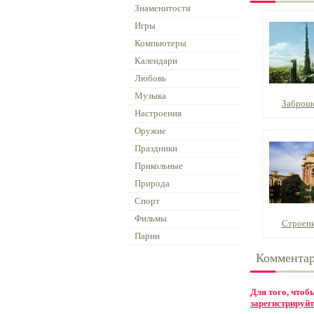
Знаменитости
Игры
Компьютеры
Календари
Любовь
Музыка
Заброш
Настроения
Оружие
Праздники
Прикольные
Природа
Спорт
Фильмы
Строени
Парни
Коммента
Для того, что
зарегистрируйт