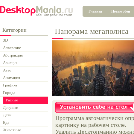
Главная
Новые обои
Категории
Панорама мегаполиса
3D
Авторские
Абстракция
Авиация
Авто
Анимация
Графика
Города
Разные
Девушки
Дети
Программа автоматически опр
Еда
картинку на рабочем столе.
Животные
Удалить Десктопманию можно 