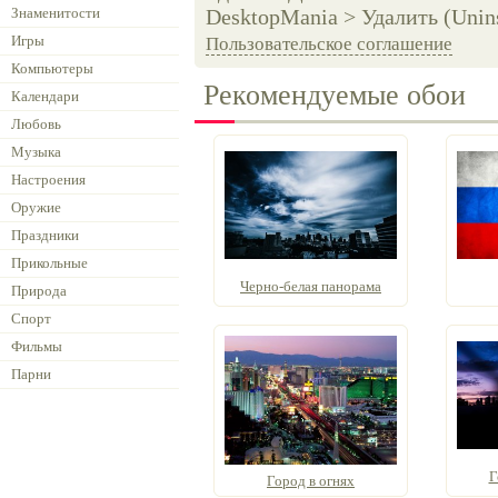
Знаменитости
DesktopMania > Удалить (Unins
Игры
Пользовательское соглашение
Компьютеры
Рекомендуемые обои
Календари
Любовь
Музыка
Настроения
Оружие
Праздники
Прикольные
Черно-белая панорама
Природа
Спорт
Фильмы
Парни
Г
Город в огнях