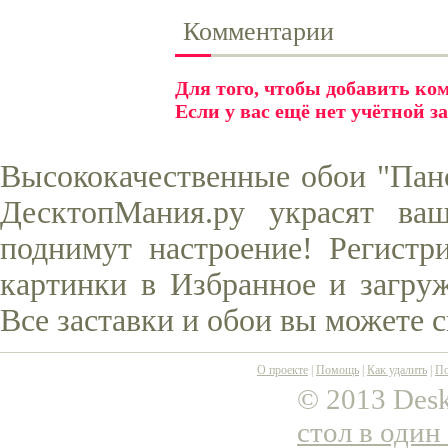
Комментарии
Для того, чтобы добавить к
Если у вас ещё нет учётной з
Высококачественные обои "Пано
ДесктопМания.ру украсят ва
поднимут настроение! Регистр
картинки в Избранное и загруж
Все заставки и обои вы можете 
О проекте
|
Помощь
|
Как удалить
|
По
© 2013 Desk
стол в один