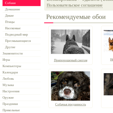
Собаки
Пользовательское соглашение
Домашние
Рекомендуемые обои
Дикие
Птицы
Насекомые
Подводный мир
Пресмыкающиеся
Другие
Знаменитости
Н
Игры
Припорошеный снегом
Компьютеры
Календари
Любовь
Музыка
Настроения
Оружие
Праздники
Собачья преданность
Прикольные