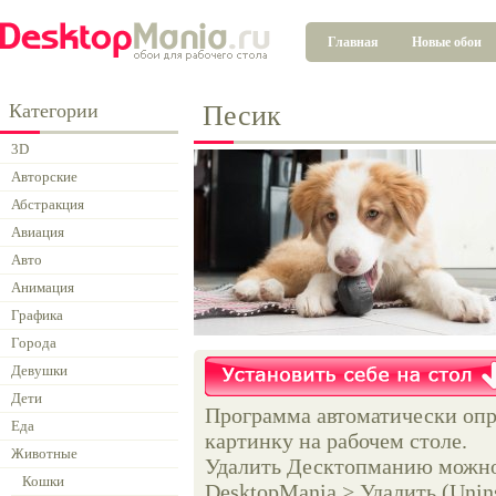
Главная
Новые обои
Категории
Песик
3D
Авторские
Абстракция
Авиация
Авто
Анимация
Графика
Города
Девушки
Дети
Программа автоматически опр
Еда
картинку на рабочем столе.
Животные
Удалить Десктопманию можно 
Кошки
DesktopMania > Удалить (Unins