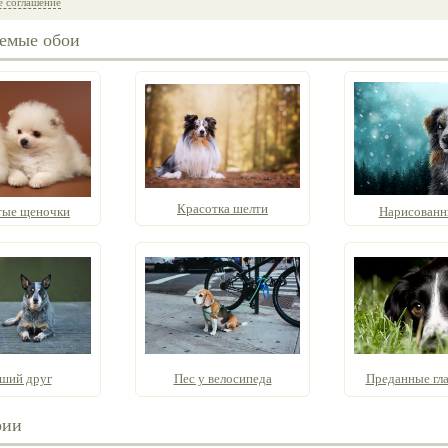
е соглашение
емые обои
Красотка шелти
ые щеночки
Нарисованн
ший друг
Пес у велосипеда
Преданные глаз
рии