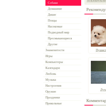
Пользовательско
Собаки
Домашние
Рекоменду
Дикие
Птицы
Насекомые
Подводный мир
Пресмыкающиеся
Другие
Знаменитости
Пушист
Игры
Компьютеры
Календари
Любовь
Музыка
Настроения
Луч
Оружие
Праздники
Коммента
Прикольные