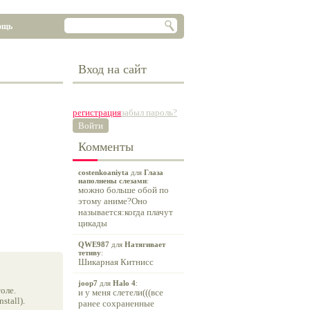
ощь
Вход на сайт
регистрация
забыл пароль?
Войти
Комменты
costenkoaniyta
для
Глаза
наполнены слезами
:
можно больше обой по
этому аниме?Оно
называется:когда плачут
цикады
QWE987
для
Натягивает
тетиву
:
Шикарная Китнисс
joop7
для
Halo 4
:
оле.
и у меня слетели(((все
tall).
ранее сохраненные