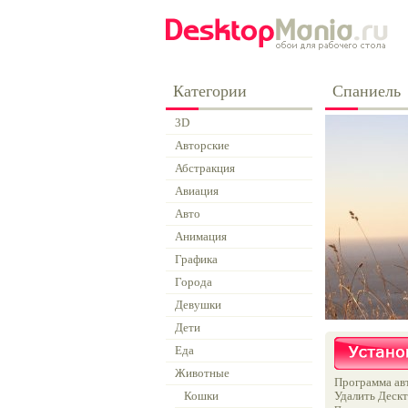
Категории
Спаниель
3D
Авторские
Абстракция
Авиация
Авто
Анимация
Графика
Города
Девушки
Дети
Еда
Животные
Программа авт
Кошки
Удалить Дескт