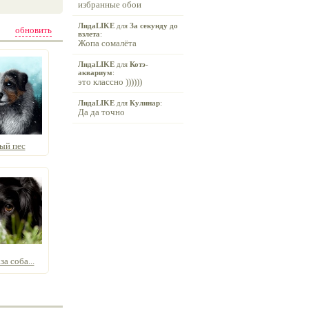
избранные обои
ЛидаLIKE
для
За секунду до
обновить
взлета
:
Жопа сомалёта
ЛидаLIKE
для
Котэ-
аквариум
:
это классно ))))))
ЛидаLIKE
для
Кулинар
:
Да да точно
ый пес
а соба...