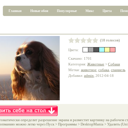
Главная
Новые обои
Популярные
Микс
Цвета
Пом
(18 голосов)
Цвета:
Скачано: 1701
Категория:
Животные
>
Собаки
Метки:
животное
,
собака
,
спаниель
Добавил:
admin
, 2012-04-18
оматически определит разрешение экрана и разместит картинку на рабочем ст
опманию можно легко через Пуск > Программы > DesktopMania > Удалить (Unins