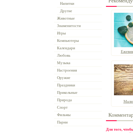
Рекоменду
Напитки
Другие
Животные
Знаменитости
Игры
Компьютеры
Календари
Ежевик
Любовь
Музыка
Настроения
Оружие
Праздники
Прикольные
Природа
Мали
Спорт
Коммента
Фильмы
Парни
Для того, что