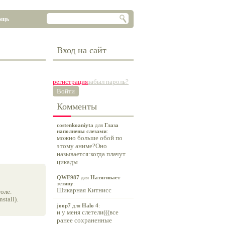
ощь
Вход на сайт
регистрация
забыл пароль?
Войти
Комменты
costenkoaniyta
для
Глаза
наполнены слезами
:
можно больше обой по
этому аниме?Оно
называется:когда плачут
цикады
QWE987
для
Натягивает
тетиву
:
Шикарная Китнисс
оле.
tall).
joop7
для
Halo 4
:
и у меня слетели(((все
ранее сохраненные