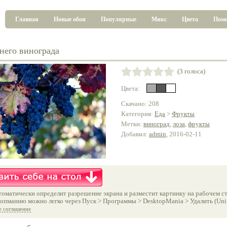
Главная
Новые обои
Популярные
Микс
Цвета
Пом
инего винограда
(3 голоса)
Цвета:
Скачано: 208
Категория:
Еда
>
Фрукты
Метки:
виноград
,
лоза
,
фрукты
Добавил:
admin
, 2016-02-11
оматически определит разрешение экрана и разместит картинку на рабочем ст
опманию можно легко через Пуск > Программы > DesktopMania > Удалить (Unins
е соглашение