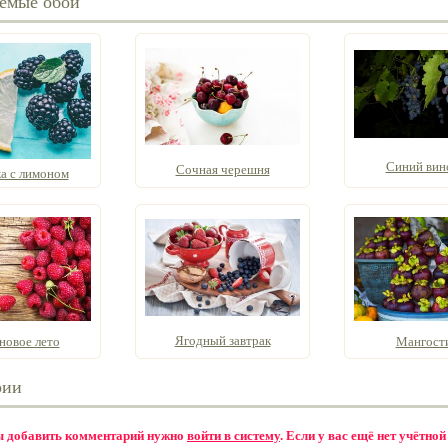
емые обои
Синий вин
Сочная черешня
а с лимоном
Ягодный завтрак
новое лето
Мангост
рии
бы добавить комментарий нужно
войти в систему
. Если у вас ещё нет учётной