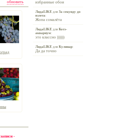
обновить
избранные обои
ЛидаLIKE
для
За секунду до
взлета
:
Жопа сомалёта
ЛидаLIKE
для
Котэ-
аквариум
:
это классно ))))))
ЛидаLIKE
для
Кулинар
:
Да да точно
оград
ины
 записи -