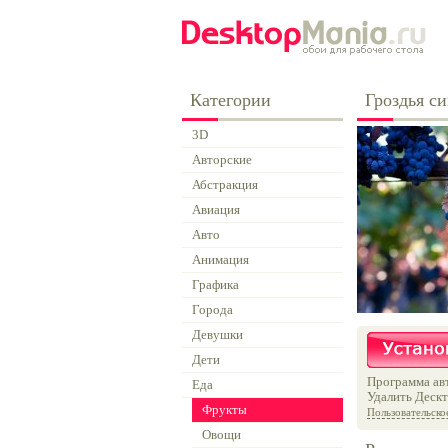
Категории
Гроздья с
3D
Авторские
Абстракция
Авиация
Авто
Анимация
Графика
Города
Девушки
Дети
Программа авт
Еда
Удалить Дескт
Фрукты
Пользовательско
Овощи