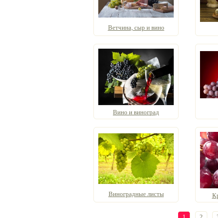
Ветчина, сыр и вино
Вино и виноград
Виноградные листы
К
1
2