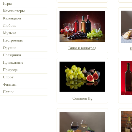
Игры
Компьютеры
Календари
Любовь
Музыка
Настроения
Оружие
Вино и виноград
Б
Праздники
Прикольные
Природа
Спорт
Фильмы
Парни
Common fig