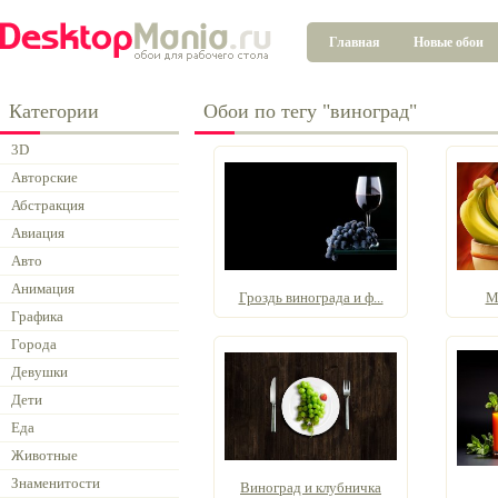
Главная
Новые обои
Категории
Обои по тегу "виноград"
3D
Авторские
Абстракция
Авиация
Авто
Анимация
Гроздь винограда и ф...
М
Графика
Города
Девушки
Дети
Еда
Животные
Знаменитости
Виноград и клубничка