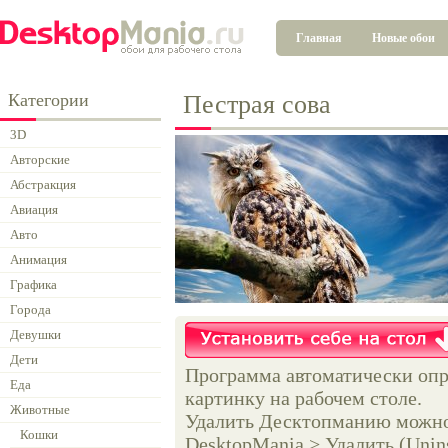
Главная
Новые обои
Категории
Пестрая сова
3D
Авторские
Абстракция
Авиация
Авто
Анимация
Графика
Города
Девушки
Дети
Программа автоматически опр
Еда
картинку на рабочем столе.
Животные
Удалить Десктопманию можно 
Кошки
DesktopMania > Удалить (Unins