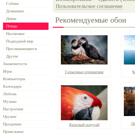
Собаки
Пользовательское соглашение
Домашние
Рекомендуемые обои
Дикие
Птицы
Насекомые
Подводный мир
Пресмыкающиеся
Другие
Знаменитости
Игры
Серьезные отношения
Ч
Компьютеры
Календари
Любовь
Музыка
Настроения
Оружие
Ле
Праздники
Красный попугай
Прикольные