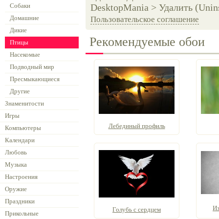
Собаки
DesktopMania > Удалить (Unins
Домашние
Пользовательское соглашение
Дикие
Рекомендуемые обои
Птицы
Насекомые
Подводный мир
Пресмыкающиеся
Другие
Знаменитости
Игры
Лебединый профиль
Компьютеры
Календари
Любовь
Музыка
Настроения
Оружие
Праздники
И
Голубь с сердцем
Прикольные