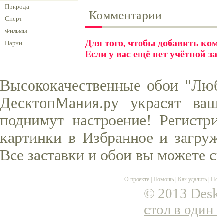
Природа
Комментарии
Спорт
Фильмы
Для того, чтобы добавить к
Парни
Если у вас ещё нет учётной з
Высококачественные обои "Люб
ДесктопМания.ру украсят ва
поднимут настроение! Регистр
картинки в Избранное и загруж
Все заставки и обои вы можете 
О проекте
|
Помощь
|
Как удалить
|
По
© 2013 Desk
стол в один