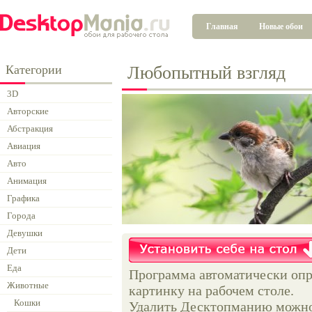
Главная
Новые обои
Категории
Любопытный взгляд
3D
Авторские
Абстракция
Авиация
Авто
Анимация
Графика
Города
Девушки
Дети
Еда
Программа автоматически опр
Животные
картинку на рабочем столе.
Кошки
Удалить Десктопманию можно 