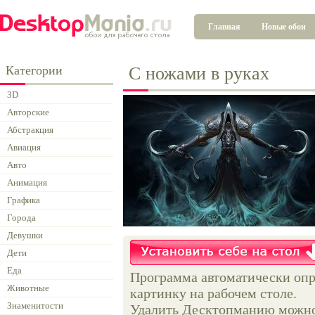
Главная
Новые обои
Категории
С ножами в руках
3D
Авторские
Абстракция
Авиация
Авто
Анимация
Графика
Города
Девушки
Дети
Еда
Программа автоматически опр
Животные
картинку на рабочем столе.
Знаменитости
Удалить Десктопманию можно 