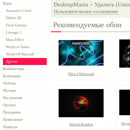
Игры
DesktopMania > Удалить (Unins
Assassin's Creed
Пользовательское соглашение
Diablo III
Рекомендуемые обои
Final Fantasy
Lineage 2
Mass Effect
World of Tanks
World Of Warcraft
Другие
Компьютеры
Меч в Minecraft
Календари
Любовь
Музыка
Настроения
Оружие
Праздники
Прикольные
Подр
Martal Kombat
Природа