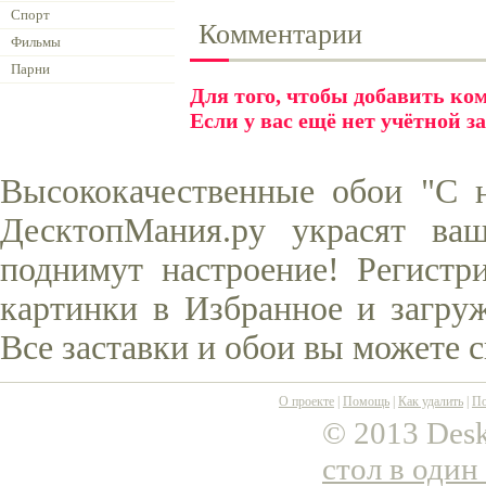
Спорт
Комментарии
Фильмы
Парни
Для того, чтобы добавить к
Если у вас ещё нет учётной з
Высококачественные обои "С 
ДесктопМания.ру украсят ва
поднимут настроение! Регистр
картинки в Избранное и загруж
Все заставки и обои вы можете 
О проекте
|
Помощь
|
Как удалить
|
По
© 2013 Desk
стол в один