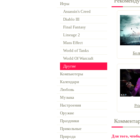
Рекоменду
Игры
Assassin's Creed
Diablo III
Final Fantasy
Lineage 2
Mass Effect
World of Tanks
Бол
World Of Warcraft
Другие
Компьютеры
Календари
Любовь
Музыка
Настроения
Pri
Оружие
Коммента
Праздники
Прикольные
Для того, что
Природа