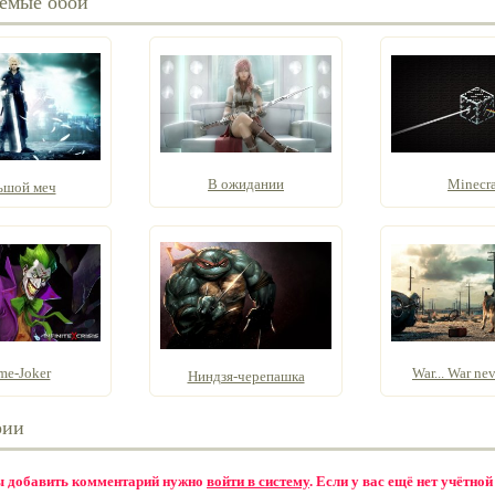
емые обои
В ожидании
Minecra
ьшой меч
me-Joker
War... War nev
Ниндзя-черепашка
рии
бы добавить комментарий нужно
войти в систему
. Если у вас ещё нет учётной