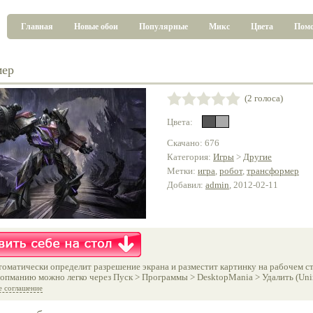
Главная
Новые обои
Популярные
Микс
Цвета
Пом
мер
(2 голоса)
Цвета:
Скачано: 676
Категория:
Игры
>
Другие
Метки:
игра
,
робот
,
трансформер
Добавил:
admin
, 2012-02-11
оматически определит разрешение экрана и разместит картинку на рабочем ст
опманию можно легко через Пуск > Программы > DesktopMania > Удалить (Unins
е соглашение