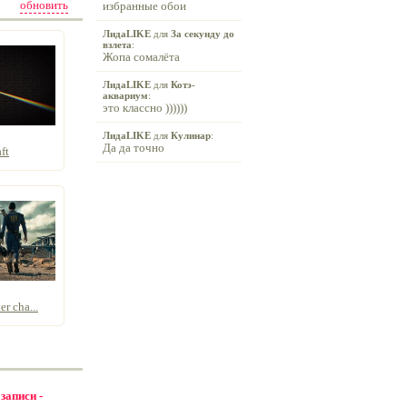
обновить
избранные обои
ЛидаLIKE
для
За секунду до
взлета
:
Жопа сомалёта
ЛидаLIKE
для
Котэ-
аквариум
:
это классно ))))))
ЛидаLIKE
для
Кулинар
:
Да да точно
ft
er cha...
 записи -