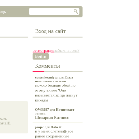
ощь
Вход на сайт
регистрация
забыл пароль?
Войти
Комменты
costenkoaniyta
для
Глаза
наполнены слезами
:
можно больше обой по
этому аниме?Оно
называется:когда плачут
цикады
QWE987
для
Натягивает
тетиву
:
Шикарная Китнисс
оле.
tall).
joop7
для
Halo 4
:
и у меня слетели(((все
ранее сохраненные