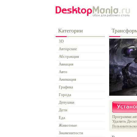
Категории
Трансфор
3D
Авторские
Абстракция
Авиация
Авто
Анимация
Графика
Города
Девушки
Дети
Программа авт
Еда
Удалить Дескт
Животные
Пользовательско
Знаменитости