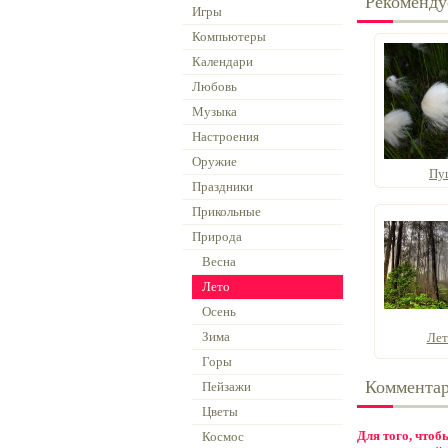
Рекоменду
Игры
Компьютеры
Календари
Любовь
Музыка
Настроения
Оружие
Пу
Праздники
Прикольные
Природа
Весна
Лето
Осень
Зима
Лет
Горы
Коммента
Пейзажи
Цветы
Для того, что
Космос