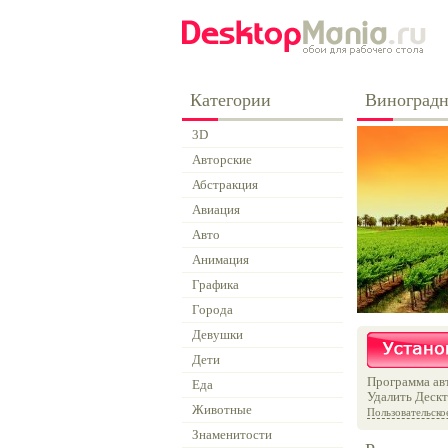
Категории
Виноградн
3D
Авторские
Абстракция
Авиация
Авто
Анимация
Графика
Города
Девушки
Дети
Программа авт
Еда
Удалить Дескт
Животные
Пользовательско
Знаменитости