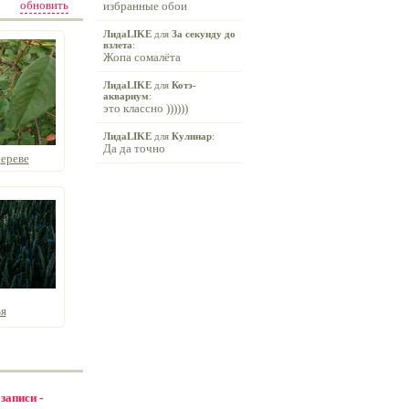
обновить
избранные обои
ЛидаLIKE
для
За секунду до
взлета
:
Жопа сомалёта
ЛидаLIKE
для
Котэ-
аквариум
:
это классно ))))))
ЛидаLIKE
для
Кулинар
:
Да да точно
ереве
я
 записи -