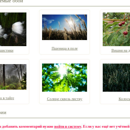
емые обои
Пшеница в поле
шистики
Вишня на д
о в тайге
Солнце сквозь листву
Колось
рии
бы добавить комментарий нужно
войти в систему
. Если у вас ещё нет учётной