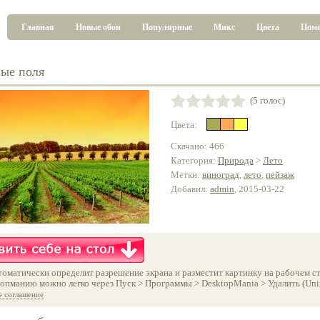
Главная
Новые обои
Популярные
Микс
Цвета
Пом
ые поля
(5 голос)
Цвета:
Скачано: 466
Категория:
Природа
>
Лето
Метки:
виноград
,
лето
,
пейзаж
Добавил:
admin
, 2015-03-22
оматически определит разрешение экрана и разместит картинку на рабочем ст
опманию можно легко через Пуск > Программы > DesktopMania > Удалить (Unins
е соглашение