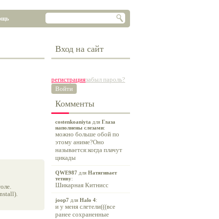
ощь
Вход на сайт
регистрация
забыл пароль?
Войти
Комменты
costenkoaniyta
для
Глаза
наполнены слезами
:
можно больше обой по
этому аниме?Оно
называется:когда плачут
цикады
QWE987
для
Натягивает
тетиву
:
Шикарная Китнисс
оле.
tall).
joop7
для
Halo 4
:
и у меня слетели(((все
ранее сохраненные