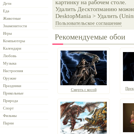
картинку на рабочем столе.
Дети
Удалить Десктопманию можно 
Еда
DesktopMania > Удалить (Unins
Животные
Пользовательское соглашение
Знаменитости
Игры
Рекомендуемые обои
Компьютеры
Календари
Любовь
Музыка
Настроения
Оружие
Праздники
Прек
Смерть с косой
Прикольные
Природа
Спорт
Фильмы
Парни