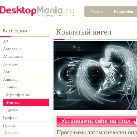
Главная
Новые обои
Категории
Крылатый ангел
3D
Авторские
Абстракция
Авиация
Авто
Анимация
Аниме
Мультфильмы
Фэнтези
Другие
Графика
Города
Программа автоматически опр
Девушки